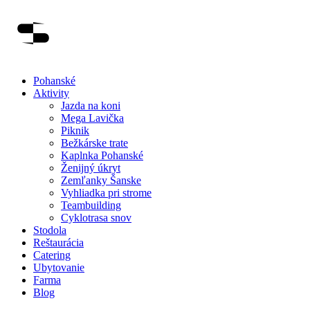
Pohanské
Aktivity
Jazda na koni
Mega Lavička
Piknik
Bežkárske trate
Kaplnka Pohanské
Ženijný úkryt
Zemľanky Šanske
Vyhliadka pri strome
Teambuilding
Cyklotrasa snov
Stodola
Reštaurácia
Catering
Ubytovanie
Farma
Blog