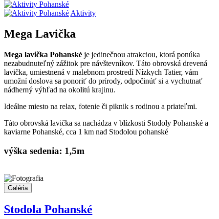
Skip
to
Aktivity
content
Mega Lavička
Mega lavička Pohanské
je jedinečnou atrakciou, ktorá ponúka
nezabudnuteľný zážitok pre návštevníkov. Táto obrovská drevená
lavička, umiestnená v malebnom prostredí Nízkych Tatier, vám
umožní doslova sa ponoriť do prírody, odpočinúť si a vychutnať
nádherný výhľad na okolitú krajinu.
Ideálne miesto na relax, fotenie či piknik s rodinou a priateľmi.
Táto obrovská lavička sa nachádza v blízkosti Stodoly Pohanské a
kaviarne Pohanské, cca 1 km nad Stodolou pohanské
výška sedenia: 1,5m
Galéria
Stodola Pohanské